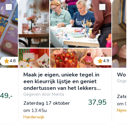
4.8
4.9
Maak je eigen, unieke tegel in
Worksh
een kleurrijk lijstje en geniet
Gegeven d
ondertussen van het lekkers
49,-
van Patrijs
Gegeven door Marita
Zaterda
37,95
Zaterdag 17 oktober
om
 09:3
om
 13:45u
Nijmegen
Harderwijk