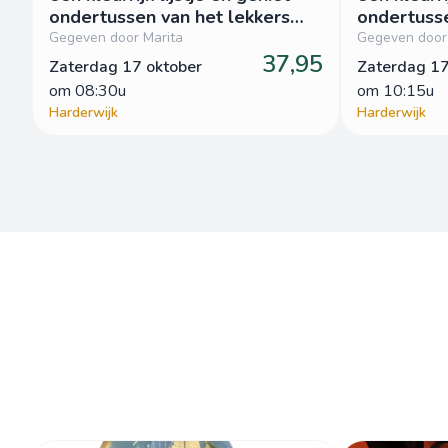
ondertussen van het lekkers
ondertusse
van Patrijs
van Patrijs
Gegeven door Marita
Gegeven door
37,95
Zaterdag 17 oktober
Zaterdag 17
om
 08:30u
om
 10:15u
Harderwijk
Harderwijk