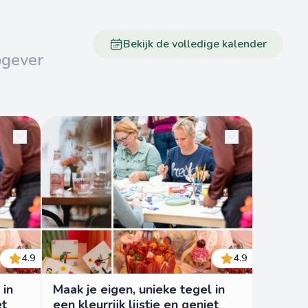
Bekijk de volledige kalender
pgever
4.9
4.9
 in
Maak je eigen, unieke tegel in
et
een kleurrijk lijstje en geniet