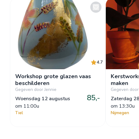
4.7
Workshop grote glazen vaas
Kerstwork
beschilderen
maken
Gegeven door Jennie
Gegeven door 
85,-
Woensdag 12 augustus
Zaterdag 2
om
 11:00u
om
 13:30u
Tiel
Nijmegen