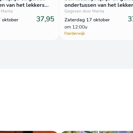
n van het lekkers
ondertussen van het lekke
van Patrijs
 Marita
Gegeven door Marita
37,95
3
 oktober
Zaterdag 17 oktober
om
 12:00u
Harderwijk