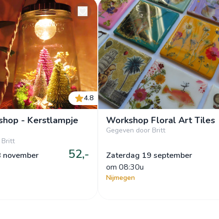
4.8
shop - Kerstlampje
Workshop Floral Art Tiles
Gegeven door Britt
Britt
52,-
8 november
Zaterdag 19 september
om
 08:30u
Nijmegen