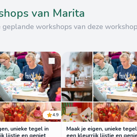
kshops van Marita
e geplande workshops van deze worksho
4.9
gen, unieke tegel in
Maak je eigen, unieke tegel
jk lijstje en geniet
een kleurrijk lijstje en geni