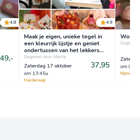
4.8
4.9
Maak je eigen, unieke tegel in
Worksh
een kleurrijk lijstje en geniet
Gegeven d
ondertussen van het lekkers
49,-
van Patrijs
Gegeven door Marita
Zaterda
37,95
Zaterdag 17 oktober
om
 09:3
om
 13:45u
Nijmegen
Harderwijk