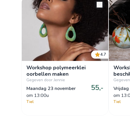
4.7
Workshop polymeerklei
Worksh
oorbellen maken
beschi
Gegeven door Jennie
Gegeven 
55,-
Maandag 23 november
Vrijdag
om
 13:00u
om
 13:
Tiel
Tiel