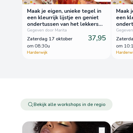
Maak je eigen, unieke tegel in
Maak j
een kleurrijk lijstje en geniet
een kle
ondertussen van het lekkers
ondert
van Patrijs
van Pat
Gegeven door Marita
Gegeven 
37,95
Zaterdag 17 oktober
Zaterda
om
 08:30u
om
 10:
Harderwijk
Harderwi
Bekijk alle workshops in de regio