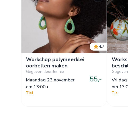
4.7
Workshop polymeerklei
Worksh
oorbellen maken
beschi
Gegeven door Jennie
Gegeven 
55,-
Maandag 23 november
Vrijdag
om
 13:00u
om
 13:
Tiel
Tiel