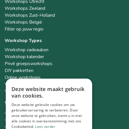
Workshops Utrecht
Workshops Zeeland
Workshops Zuid-Holland
Workshops België
Filter op jouw regio
Workshop Types
Workshop cadeaubon
Workshop kalender
Privé groepsworkshops
DIY pakketten
Online workshops
Workshops als teambuilding
Deze website maakt gebruik
Workshop Academy
van cookies.
Socials
Deze website gebruikt cookies om uw
gebruikerservaring te verbeteren. Door
Instagram
onze website te gebruiken, stemt u in met
Facebook
alle cookies in overeenstemming met ons
TikTok
Cookiebeleid.
Lees verder