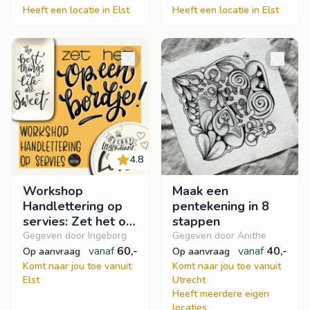
Heeft een locatie in Elst
Heeft een locatie in Elst
4.8
Workshop
Maak een
Handlettering op
pentekening in 8
servies: Zet het op
stappen
een bordje!
Gegeven door Ingeborg
Gegeven door Anithe
vanaf
60,-
vanaf
40,-
op aanvraag
op aanvraag
Komt naar jou toe vanuit
Komt naar jou toe vanuit
Elst
Utrecht
Heeft meerdere eigen
locaties