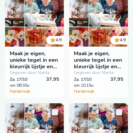
4.9
4.9
Maak je eigen,
Maak je eigen,
unieke tegel in een
unieke tegel in een
kleurrijk lijstje en
kleurrijk lijstje en
geniet ondertussen
geniet ondertussen
Gegeven door Marita
Gegeven door Marita
van het lekkers van
37,95
van het lekkers van
37,95
Za. 17/10
Za. 17/10
Patrijs
om
 08:30u
Patrijs
om
 10:15u
Harderwijk
Harderwijk