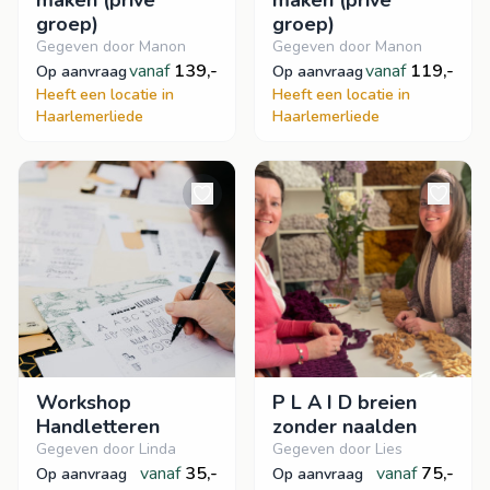
maken (privé
maken (privé
groep)
groep)
Gegeven door Manon
Gegeven door Manon
vanaf
139,-
vanaf
119,-
op aanvraag
op aanvraag
Heeft een locatie in
Heeft een locatie in
Haarlemerliede
Haarlemerliede
Workshop
P L A I D breien
Handletteren
zonder naalden
Gegeven door Linda
Gegeven door Lies
vanaf
35,-
vanaf
75,-
op aanvraag
op aanvraag