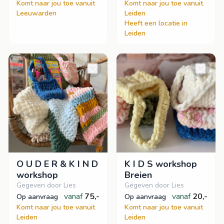
Komt naar jou toe vanuit
Komt naar jou toe vanuit
Leeuwarden
Leiden
Heeft een locatie in
Leiden
O U D E R & K I N D
K I D S workshop
workshop
Breien
Gegeven door Lies
Gegeven door Lies
vanaf
75,-
vanaf
20,-
op aanvraag
op aanvraag
Komt naar jou toe vanuit
Komt naar jou toe vanuit
Leiden
Leiden