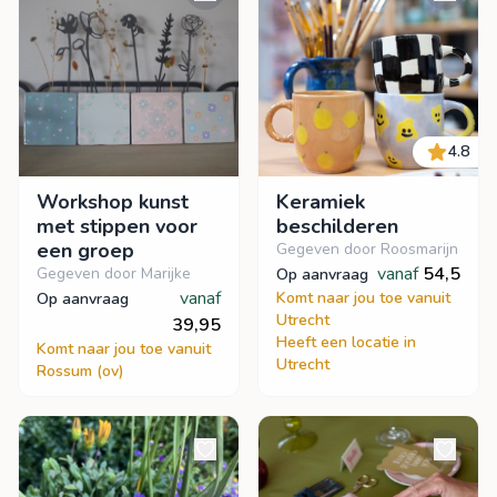
4.8
Workshop kunst
Keramiek
met stippen voor
beschilderen
een groep
Gegeven door Roosmarijn
vanaf
54,5
Gegeven door Marijke
op aanvraag
vanaf
Komt naar jou toe vanuit
op aanvraag
Utrecht
39,95
Heeft een locatie in
Komt naar jou toe vanuit
Utrecht
Rossum (ov)