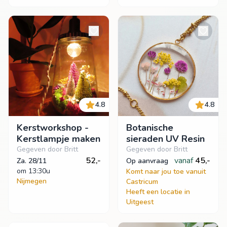
4.8
4.8
Kerstworkshop -
Botanische
Kerstlampje maken
sieraden UV Resin
Gegeven door Britt
Gegeven door Britt
52,-
vanaf
45,-
Za. 28/11
op aanvraag
om
 13:30u
Komt naar jou toe vanuit
Nijmegen
Castricum
Heeft een locatie in
Uitgeest