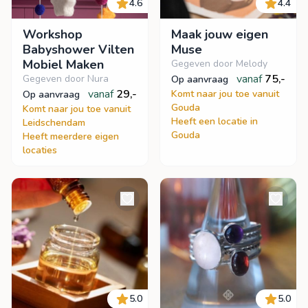
4.6
4.4
Workshop
Maak jouw eigen
Babyshower Vilten
Muse
Mobiel Maken
Gegeven door Melody
vanaf
75,-
Gegeven door Nura
op aanvraag
vanaf
29,-
Komt naar jou toe vanuit
op aanvraag
Gouda
Komt naar jou toe vanuit
Heeft een locatie in
Leidschendam
Gouda
Heeft meerdere eigen
locaties
5.0
5.0