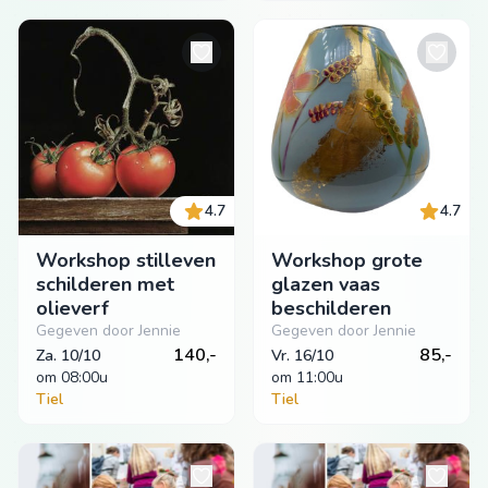
4.7
4.7
Workshop stilleven
Workshop grote
schilderen met
glazen vaas
olieverf
beschilderen
Gegeven door Jennie
Gegeven door Jennie
140,-
85,-
Za. 10/10
Vr. 16/10
om
 08:00u
om
 11:00u
Tiel
Tiel