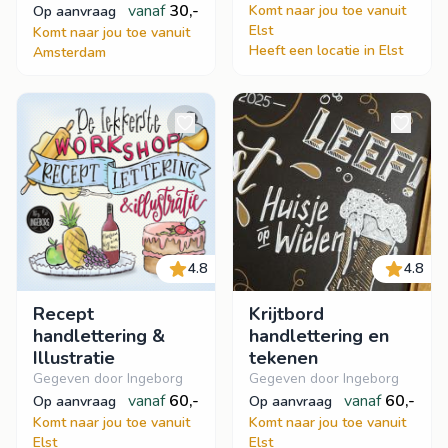
ademhaling
vanaf
30,-
Komt naar jou toe vanuit
op aanvraag
Elst
Komt naar jou toe vanuit
Heeft een locatie in Elst
Amsterdam
4.8
4.8
Recept
Krijtbord
handlettering &
handlettering en
Illustratie
tekenen
Gegeven door Ingeborg
Gegeven door Ingeborg
vanaf
60,-
vanaf
60,-
op aanvraag
op aanvraag
Komt naar jou toe vanuit
Komt naar jou toe vanuit
Elst
Elst