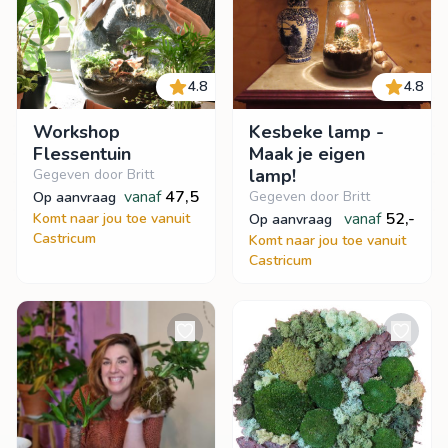
4.8
4.8
Workshop
Kesbeke lamp -
Flessentuin
Maak je eigen
lamp!
Gegeven door Britt
vanaf
47,5
Gegeven door Britt
op aanvraag
vanaf
52,-
Komt naar jou toe vanuit
op aanvraag
Castricum
Komt naar jou toe vanuit
Castricum