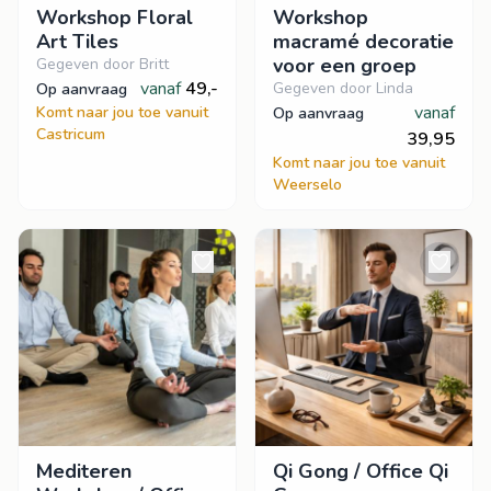
Workshop Floral
Workshop
Art Tiles
macramé decoratie
voor een groep
Gegeven door Britt
vanaf
49,-
Gegeven door Linda
op aanvraag
vanaf
Komt naar jou toe vanuit
op aanvraag
Castricum
39,95
Komt naar jou toe vanuit
Weerselo
Mediteren
Qi Gong / Office Qi