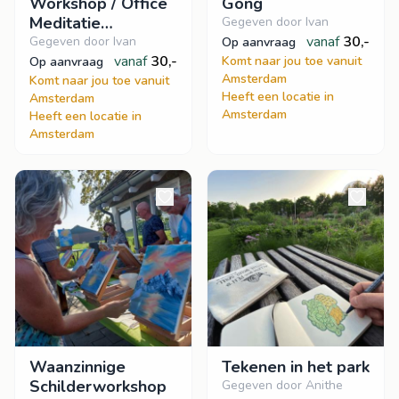
Workshop / Office
Gong
Meditatie
Gegeven door Ivan
Workshop
vanaf
30,-
Gegeven door Ivan
op aanvraag
vanaf
30,-
Komt naar jou toe vanuit
op aanvraag
Amsterdam
Komt naar jou toe vanuit
Heeft een locatie in
Amsterdam
Amsterdam
Heeft een locatie in
Amsterdam
Waanzinnige
Tekenen in het park
Schilderworkshop
Gegeven door Anithe