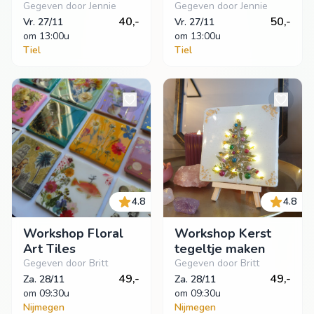
Gegeven door Jennie
Gegeven door Jennie
40,-
50,-
Vr. 27/11
Vr. 27/11
om
 13:00u
om
 13:00u
Tiel
Tiel
4.8
4.8
Workshop Floral
Workshop Kerst
Art Tiles
tegeltje maken
Gegeven door Britt
Gegeven door Britt
49,-
49,-
Za. 28/11
Za. 28/11
om
 09:30u
om
 09:30u
Nijmegen
Nijmegen