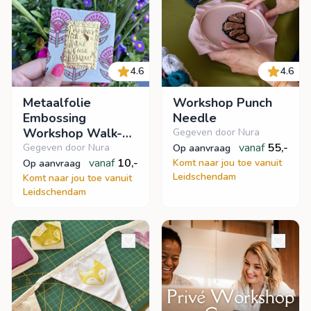
4.6
4.6
Metaalfolie
Workshop Punch
Embossing
Needle
Workshop Walk-
Gegeven door Nura
in/inloop
vanaf
55,-
Gegeven door Nura
op aanvraag
vanaf
10,-
Komt naar jou toe vanuit
op aanvraag
Leidschendam
Komt naar jou toe vanuit
Leidschendam