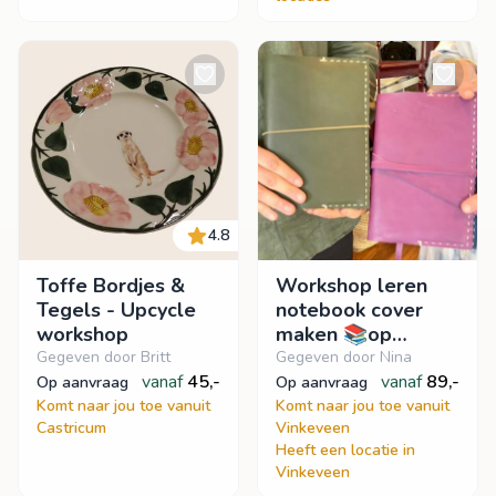
4.8
Toffe Bordjes &
Workshop leren
Tegels - Upcycle
notebook cover
workshop
maken 📚op
locatie
Gegeven door Britt
Gegeven door Nina
vanaf
45,-
vanaf
89,-
op aanvraag
op aanvraag
Komt naar jou toe vanuit
Komt naar jou toe vanuit
Castricum
Vinkeveen
Heeft een locatie in
Vinkeveen