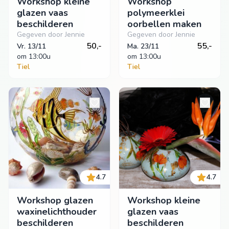
Workshop kleine
Workshop
glazen vaas
polymeerklei
beschilderen
oorbellen maken
Gegeven door Jennie
Gegeven door Jennie
50,-
55,-
Vr. 13/11
Ma. 23/11
om
 13:00u
om
 13:00u
Tiel
Tiel
4.7
4.7
Workshop glazen
Workshop kleine
waxinelichthouder
glazen vaas
beschilderen
beschilderen