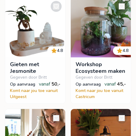
4.8
4.8
Gieten met
Workshop
Jesmonite
Ecosysteem maken
Gegeven door Britt
Gegeven door Britt
vanaf
50,-
vanaf
45,-
op aanvraag
op aanvraag
Komt naar jou toe vanuit
Komt naar jou toe vanuit
Uitgeest
Castricum