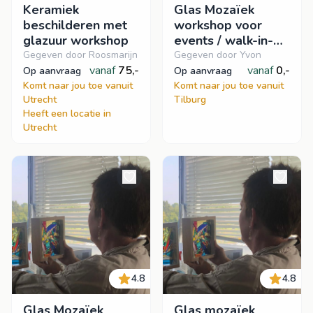
Keramiek
Glas Mozaïek
beschilderen met
workshop voor
glazuur workshop
events / walk-in-
workshop
Gegeven door Roosmarijn
Gegeven door Yvon
vanaf
75,-
vanaf
0,-
op aanvraag
op aanvraag
Komt naar jou toe vanuit
Komt naar jou toe vanuit
Utrecht
Tilburg
Heeft een locatie in
Utrecht
4.8
4.8
Glas Mozaïek
Glas mozaïek