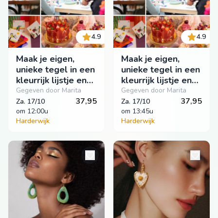
4.9
4.9
Maak je eigen,
Maak je eigen,
unieke tegel in een
unieke tegel in een
kleurrijk lijstje en
kleurrijk lijstje en
geniet ondertussen
geniet ondertussen
Gegeven door Marita
Gegeven door Marita
van het lekkers van
37,95
van het lekkers van
37,95
Za. 17/10
Za. 17/10
Patrijs
om
 12:00u
Patrijs
om
 13:45u
Harderwijk
Harderwijk