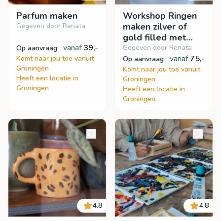
Parfum maken
Workshop Ringen
maken zilver of
Gegeven door Renata
gold filled met
vanaf
39,-
edelstenen
Gegeven door Renata
op aanvraag
vanaf
75,-
Komt naar jou toe vanuit
op aanvraag
Groningen
Komt naar jou toe vanuit
Heeft een locatie in
Groningen
Groningen
Heeft een locatie in
Groningen
4.8
4.8