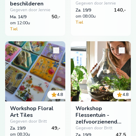
beschilderen
Gegeven door Jennie
140,-
Gegeven door Jennie
Za. 19/9
50,-
om
 08:00u
Ma. 14/9
Tiel
om
 12:00u
Tiel
4.8
4.8
Workshop Floral
Workshop
Art Tiles
Flessentuin -
zelfvoorzienend
Gegeven door Britt
49,-
ecosysteem
Gegeven door Britt
Za. 19/9
om
 08:30u
47,5
Za. 19/9