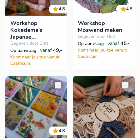
4.8
4.8
Workshop
Workshop
Kokedama's
Moswand maken
Japanse
Gegeven door Britt
plantenkunst
vanaf
45,-
Gegeven door Britt
op aanvraag
vanaf
49,-
Komt naar jou toe vanuit
op aanvraag
Castricum
Komt naar jou toe vanuit
Castricum
4.8