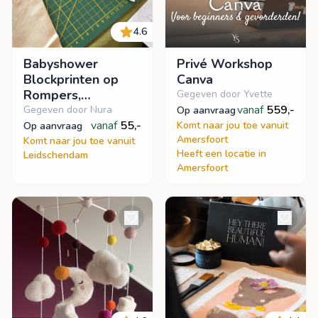
4.6
Babyshower
Privé Workshop
Blockprinten op
Canva
Rompers,
Gegeven door Yvette
Vlaggenlijn of
vanaf
559,-
Gegeven door Nura
op aanvraag
Hydrofiele doeken
vanaf
55,-
Komt naar jou toe vanuit
op aanvraag
Amersfoort
Komt naar jou toe vanuit
Heeft een locatie in
Leidschendam
Amersfoort