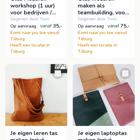
workshop (1 uur)
maken als
voor bedrijven /
teambuilding, voor
events
een open,
Gegeven door Yvon
Gegeven door Yvon
vanaf
35,-
creatieve mindset
vanaf
75,-
op aanvraag
op aanvraag
of als teamuitje.
Komt naar jou toe vanuit
Komt naar jou toe vanuit
Tilburg
Tilburg
Heeft een locatie in
Heeft een locatie in
Tilburg
Tilburg
Je eigen leren tas
Je eigen laptoptas