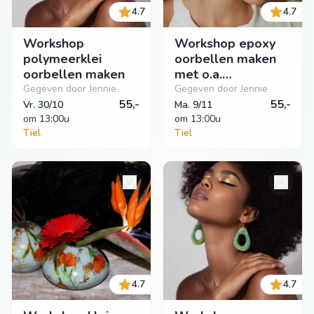
4.7
4.7
Workshop
Workshop epoxy
polymeerklei
oorbellen maken
oorbellen maken
met o.a.
droogbloemetjes
Gegeven door Jennie
Gegeven door Jennie
55,-
55,-
Vr. 30/10
Ma. 9/11
om
 13:00u
om
 13:00u
Tiel
Tiel
4.7
4.7