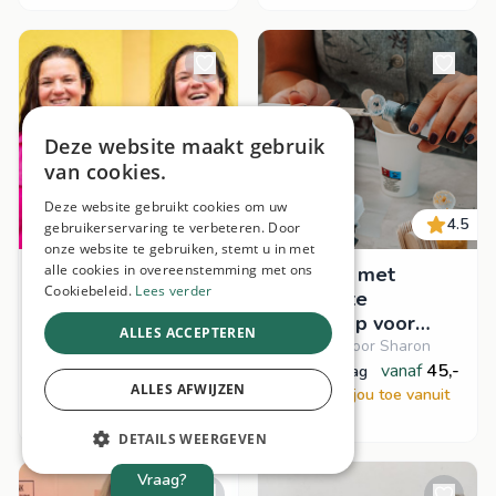
Deze website maakt gebruik
van cookies.
Deze website gebruikt cookies om uw
4.5
gebruikerservaring te verbeteren. Door
onze website te gebruiken, stemt u in met
alle cookies in overeenstemming met ons
Lachworkshop 😁
Creatief met
Cookiebeleid.
Lees verder
jesmonite
Gegeven door Ilona
workshop voor
ALLES ACCEPTEREN
vanaf
28,-
bedrijven
Gegeven door Sharon
op aanvraag
vanaf
45,-
Komt naar jou toe vanuit
op aanvraag
ALLES AFWIJZEN
Haarle
Komt naar jou toe vanuit
Vianen
DETAILS WEERGEVEN
Vraag?