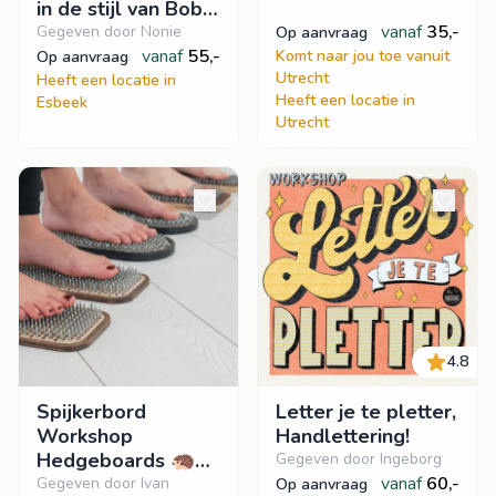
in de stijl van Bob
Ross
vanaf
35,-
Gegeven door Nonie
op aanvraag
vanaf
55,-
Komt naar jou toe vanuit
op aanvraag
Utrecht
Heeft een locatie in
Heeft een locatie in
Esbeek
Utrecht
4.8
Spijkerbord
Letter je te pletter,
Workshop
Handlettering!
Hedgeboards 🦔
Gegeven door Ingeborg
Veerkracht en
vanaf
60,-
Gegeven door Ivan
op aanvraag