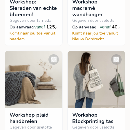
Workshop:
Workshop
Sieraden van echte
macramé
bloemen!
wandhanger
Gegeven door farrieda
Gegeven door liselotte
vanaf
125,-
vanaf
40,-
op aanvraag
op aanvraag
Komt naar jou toe vanuit
Komt naar jou toe vanuit
haarlem
Nieuw Dordrecht
Workshop plaid
Workshop
handbreien
Blockprinting tas
Gegeven door liselotte
Gegeven door liselotte