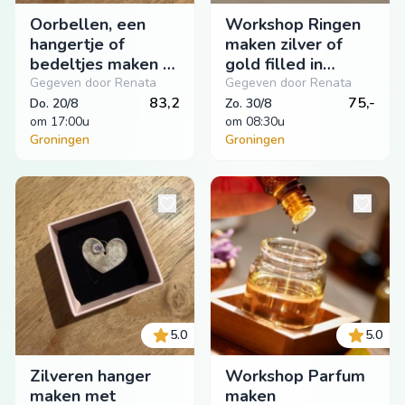
Oorbellen, een
Workshop Ringen
hangertje of
maken zilver of
bedeltjes maken /
gold filled in
zilverklei workshop
Groningen
Gegeven door Renata
Gegeven door Renata
in Groningen
83,2
75,-
Do. 20/8
Zo. 30/8
om
 17:00u
om
 08:30u
Groningen
Groningen
5.0
5.0
Zilveren hanger
Workshop Parfum
maken met
maken