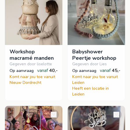
Workshop
Babyshower
macramé manden
Peertje workshop
Gegeven door liselotte
Gegeven door Lies
vanaf
40,-
vanaf
45,-
op aanvraag
op aanvraag
Komt naar jou toe vanuit
Komt naar jou toe vanuit
Nieuw Dordrecht
Leiden
Heeft een locatie in
Leiden