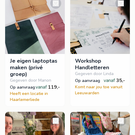
Je eigen laptoptas
Workshop
maken (privé
Handletteren
groep)
Gegeven door Linda
vanaf
35,-
Gegeven door Manon
op aanvraag
vanaf
119,-
Komt naar jou toe vanuit
op aanvraag
Leeuwarden
Heeft een locatie in
Haarlemerliede