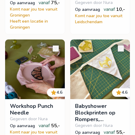
vanaf
75,-
in/inloop
Gegeven door Nura
op aanvraag
vanaf
10,-
Komt naar jou toe vanuit
op aanvraag
Groningen
Komt naar jou toe vanuit
Heeft een locatie in
Leidschendam
Groningen
4.6
4.6
Workshop Punch
Babyshower
Needle
Blockprinten op
Rompers,
Gegeven door Nura
vanaf
55,-
Vlaggenlijn of
Gegeven door Nura
op aanvraag
Hydrofiele doeken
vanaf
55,-
Komt naar jou toe vanuit
op aanvraag