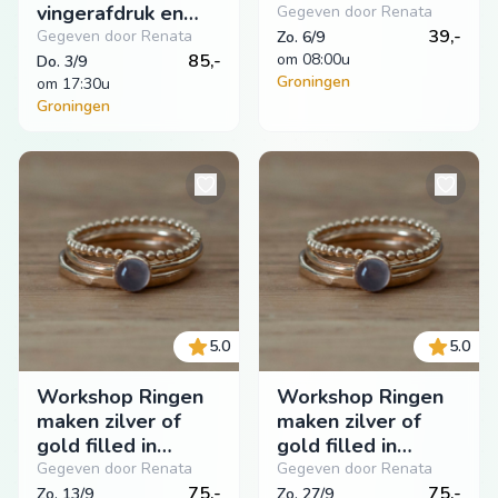
vingerafdruk en
Gegeven door Renata
steen
39,-
Gegeven door Renata
Zo. 6/9
85,-
om
 08:00u
Do. 3/9
Groningen
om
 17:30u
Groningen
5.0
5.0
Workshop Ringen
Workshop Ringen
maken zilver of
maken zilver of
gold filled in
gold filled in
Groningen
Groningen
Gegeven door Renata
Gegeven door Renata
75,-
75,-
Zo. 13/9
Zo. 27/9