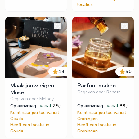
locaties
4.4
5.0
Maak jouw eigen
Parfum maken
Muse
Gegeven door Renata
Gegeven door Melody
vanaf
75,-
vanaf
39,-
op aanvraag
op aanvraag
Komt naar jou toe vanuit
Komt naar jou toe vanuit
Gouda
Groningen
Heeft een locatie in
Heeft een locatie in
Gouda
Groningen