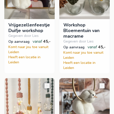
Vrijgezellenfeestje
Workshop
Duifje workshop
Bloementuin van
macrame
Gegeven door Lies
vanaf
45,-
Gegeven door Lies
op aanvraag
vanaf
45,-
Komt naar jou toe vanuit
op aanvraag
Leiden
Komt naar jou toe vanuit
Heeft een locatie in
Leiden
Leiden
Heeft een locatie in
Leiden