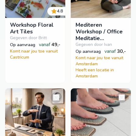
4.8
Workshop Floral
Mediteren
Art Tiles
Workshop / Office
Meditatie
Gegeven door Britt
vanaf
49,-
Workshop
Gegeven door Ivan
op aanvraag
vanaf
30,-
Komt naar jou toe vanuit
op aanvraag
Castricum
Komt naar jou toe vanuit
Amsterdam
Heeft een locatie in
Amsterdam