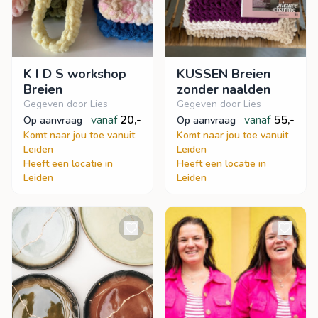
K I D S workshop
KUSSEN Breien
Breien
zonder naalden
Gegeven door Lies
Gegeven door Lies
vanaf
20,-
vanaf
55,-
op aanvraag
op aanvraag
Komt naar jou toe vanuit
Komt naar jou toe vanuit
Leiden
Leiden
Heeft een locatie in
Heeft een locatie in
Leiden
Leiden