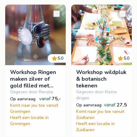
5.0
5.0
Workshop Ringen
Workshop wildpluk
maken zilver of
& botanisch
gold filled met
tekenen
edelstenen
Gegeven door Renata
Gegeven door Kleine
dingen
vanaf
75,-
op aanvraag
vanaf
27,5
op aanvraag
Komt naar jou toe vanuit
Groningen
Komt naar jou toe vanuit
Heeft een locatie in
Zuidlaren
Groningen
Heeft een locatie in
Zuidlaren