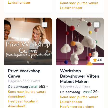
Leidschendam
Komt naar jou toe vanuit
Leidschendam
4.6
Privé Workshop
Workshop
Canva
Babyshower Vilten
Mobiel Maken
Gegeven door Yvette
vanaf
559,-
Gegeven door Nura
op aanvraag
vanaf
29,-
Komt naar jou toe vanuit
op aanvraag
Amersfoort
Komt naar jou toe vanuit
Heeft een locatie in
Leidschendam
Amersfoort
Heeft meerdere eigen