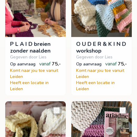
P L A I D breien
O U D E R & K I N D
zonder naalden
workshop
Gegeven door Lies
Gegeven door Lies
vanaf
75,-
vanaf
75,-
op aanvraag
op aanvraag
Komt naar jou toe vanuit
Komt naar jou toe vanuit
Leiden
Leiden
Heeft een locatie in
Heeft een locatie in
Leiden
Leiden