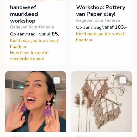
handweef
Workshop: Pottery
muurkleed
van Paper clay!
workshop
Gegeven door farrieda
vanaf
103,-
Gegeven door farrieda
op aanvraag
vanaf
85,-
Komt naar jou toe vanuit
op aanvraag
haarlem
Komt naar jou toe vanuit
haarlem
Heeft een locatie in
amsterdam noord