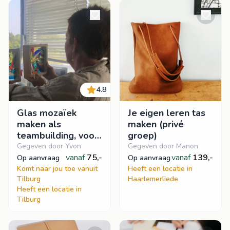
4.8
Glas mozaïek
Je eigen leren tas
maken als
maken (privé
teambuilding, voor
groep)
een open,
Gegeven door Yvon
Gegeven door Manon
creatieve mindset
vanaf
75,-
vanaf
139,-
op aanvraag
op aanvraag
of als teamuitje.
Komt naar jou toe vanuit
Heeft een locatie in
Tilburg
Haarlemerliede
Heeft een locatie in
Tilburg