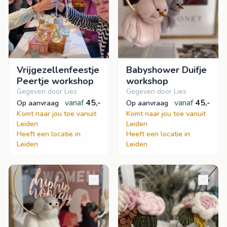
Vrijgezellenfeestje
Babyshower Duifje
Peertje workshop
workshop
Gegeven door Lies
Gegeven door Lies
vanaf
45,-
vanaf
45,-
op aanvraag
op aanvraag
Komt naar jou toe vanuit
Komt naar jou toe vanuit
Leiden
Leiden
Heeft een locatie in
Heeft een locatie in
Leiden
Leiden