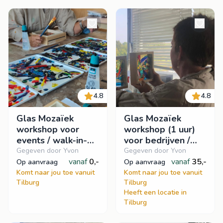
4.8
4.8
Glas Mozaïek
Glas Mozaïek
workshop voor
workshop (1 uur)
events / walk-in-
voor bedrijven /
workshop
events
Gegeven door Yvon
Gegeven door Yvon
vanaf
0,-
vanaf
35,-
op aanvraag
op aanvraag
Komt naar jou toe vanuit
Komt naar jou toe vanuit
Tilburg
Tilburg
Heeft een locatie in
Tilburg