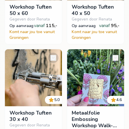
Workshop Tuften
Workshop Tuften
50 x 60
40 x 50
Gegeven door Renata
Gegeven door Renata
vanaf
115,-
vanaf
95,-
op aanvraag
op aanvraag
Komt naar jou toe vanuit
Komt naar jou toe vanuit
Groningen
Groningen
5.0
4.6
Workshop Tuften
Metaalfolie
30 x 40
Embossing
Workshop Walk-
Gegeven door Renata