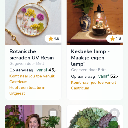
4.8
4.8
Botanische
Kesbeke lamp -
sieraden UV Resin
Maak je eigen
lamp!
Gegeven door Britt
vanaf
45,-
Gegeven door Britt
op aanvraag
vanaf
52,-
Komt naar jou toe vanuit
op aanvraag
Castricum
Komt naar jou toe vanuit
Heeft een locatie in
Castricum
Uitgeest