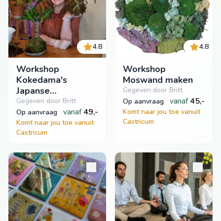
4.8
4.8
Workshop
Workshop
Kokedama's
Moswand maken
Japanse
Gegeven door Britt
plantenkunst
vanaf
45,-
Gegeven door Britt
op aanvraag
vanaf
49,-
Komt naar jou toe vanuit
op aanvraag
Castricum
Komt naar jou toe vanuit
Castricum