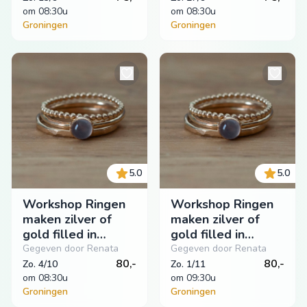
om
 08:30u
om
 08:30u
Groningen
Groningen
5.0
5.0
Workshop Ringen
Workshop Ringen
maken zilver of
maken zilver of
gold filled in
gold filled in
Groningen
Groningen
Gegeven door Renata
Gegeven door Renata
80,-
80,-
Zo. 4/10
Zo. 1/11
om
 08:30u
om
 09:30u
Groningen
Groningen