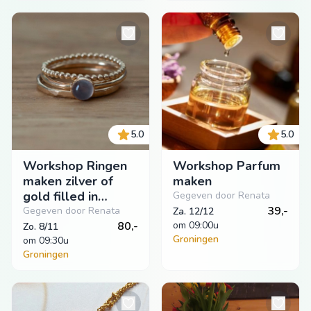
5.0
5.0
Workshop Ringen
Workshop Parfum
maken zilver of
maken
gold filled in
Gegeven door Renata
Groningen
39,-
Gegeven door Renata
Za. 12/12
80,-
om
 09:00u
Zo. 8/11
Groningen
om
 09:30u
Groningen