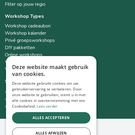
Filter op jouw regio
Workshop Types
Workshop cadeaubon
Workshop kalender
Privé groepsworkshops
DIY pakketten
Online workshops
Workshops als teambuilding
Deze website maakt gebruik
Workshop Academy
van cookies.
Socials
Deze website gebruikt cookies om uw
gebruikerservaring te verbeteren. Door
Instagram
onze website te gebruiken, stemt u in met
Facebook
alle cookies in overeenstemming met ons
TikTok
Cookiebeleid.
Lees verder
ALLES ACCEPTEREN
© 2026 Spot Workshops
ALLES AFWIJZEN