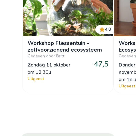
4.8
Workshop Flessentuin -
Works
zelfvoorzienend ecosysteem
Ecosy
Gegeven door Britt
Gegeven 
47,5
Zondag 11 oktober
Donder
om
 12:30u
novemb
Uitgeest
om
 18:
Uitgeest