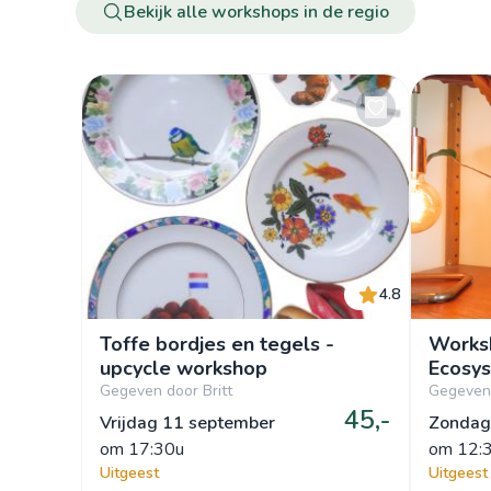
Bekijk alle workshops in de regio
4.8
Toffe bordjes en tegels -
Works
upcycle workshop
Ecosy
Gegeven door Britt
Gegeven 
45,-
Vrijdag 11 september
Zondag
om
 17:30u
om
 12:
Uitgeest
Uitgeest