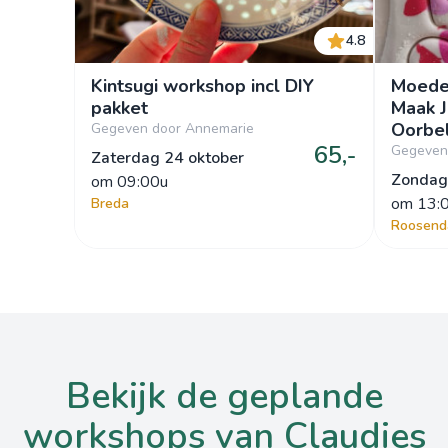
4.8
Kintsugi workshop incl DIY
Moede
pakket
Maak J
Oorbel
Gegeven door Annemarie
65,-
Gegeven 
Zaterdag 24 oktober
Zondag
om
 09:00u
om
 13:
Breda
Roosend
bekijk de geplande
workshops van Claudies