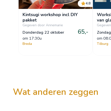
4.8
Kintsugi workshop incl DIY
Works
pakket
van gl
Gegeven door Annemarie
Gegeven
65,-
Donderdag 22 oktober
Zondag
om
 17:30u
om
 08:
Breda
Tilburg
wat anderen zeggen