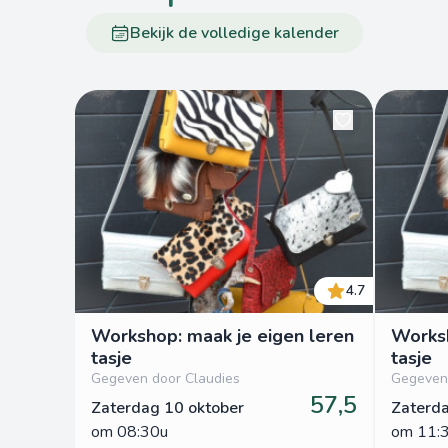
Bekijk de volledige kalender
4.7
Workshop: maak je eigen leren
Worksh
tasje
tasje
Gegeven door Claudies
Gegeven 
57,5
Zaterdag 10 oktober
Zaterda
om
 08:30u
om
 11: