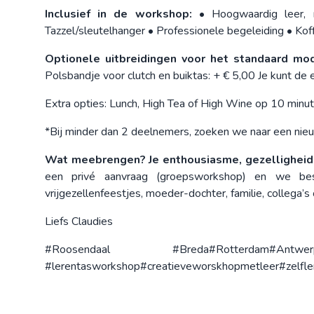
Inclusief in de workshop:
• Hoogwaardig leer, r
Tazzel/sleutelhanger • Professionele begeleiding • Koff
Optionele uitbreidingen voor het standaard mod
Polsbandje voor clutch en buiktas: + € 5,00 Je kunt de 
Extra opties: Lunch, High Tea of High Wine op 10 minute
*Bij minder dan 2 deelnemers, zoeken we naar een nieu
Wat meebrengen? Je enthousiasme, gezelligheid e
een privé aanvraag (groepsworkshop) en we besp
vrijgezellenfeestjes, moeder-dochter, familie, collega’s
Liefs Claudies
#Roosendaal #Breda#Rotterdam#An
#lerentasworkshop#creatieveworskhopmetleer#zelfl