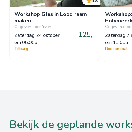
4.8
Workshop Glas in Lood raam
Workshop:
maken
Polymeerkl
Gegeven door Yvon
Gegeven door
125,-
Zaterdag 24 oktober
Zaterdag 7
om
 08:00u
om
 13:00u
Tilburg
Roosendaal
bekijk de geplande wor