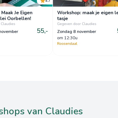
4.7
 Maak Je Eigen
Workshop: maak je eigen l
ei Oorbellen!
tasje
 Claudies
Gegeven door Claudies
55,-
 november
Zondag 8 november
om
 12:30u
Roosendaal
kshops van Claudies