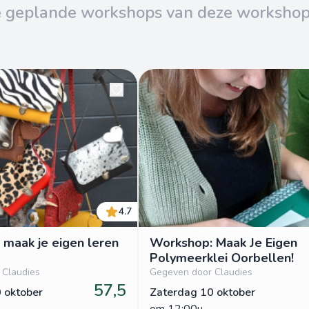
e geplande workshops van deze worksho
4.7
maak je eigen leren
Workshop: Maak Je Eigen
Polymeerklei Oorbellen!
 Claudies
Gegeven door Claudies
57,5
 oktober
Zaterdag 10 oktober