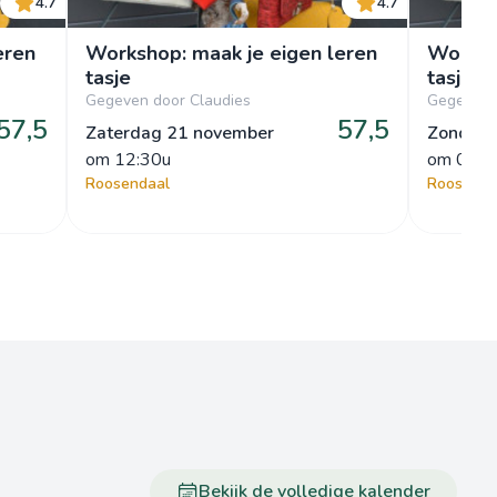
4.7
4.7
eren
Workshop: maak je eigen leren
Worksh
tasje
tasje
Gegeven door Claudies
Gegeven 
57,5
57,5
Zaterdag 21 november
Zondag 
om
 12:30u
om
 08:3
Roosendaal
Roosenda
Bekijk de volledige kalender