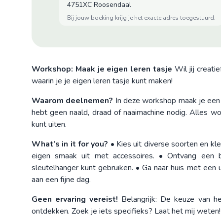
4751XC Roosendaal
bij jouw boeking krijg je het exacte adres toegestuurd.
Workshop: Maak je eigen leren tasje
Wil jij creat
waarin je je eigen leren tasje kunt maken!
Waarom deelnemen?
In deze workshop maak je een le
hebt geen naald, draad of naaimachine nodig. Alles wo
kunt uiten.
What’s in it for you?
• Kies uit diverse soorten en kleu
eigen smaak uit met accessoires. • Ontvang een b
sleutelhanger kunt gebruiken. • Ga naar huis met een 
aan een fijne dag.
Geen ervaring vereist!
Belangrijk: De keuze van het 
ontdekken. Zoek je iets specifieks? Laat het mij weten!