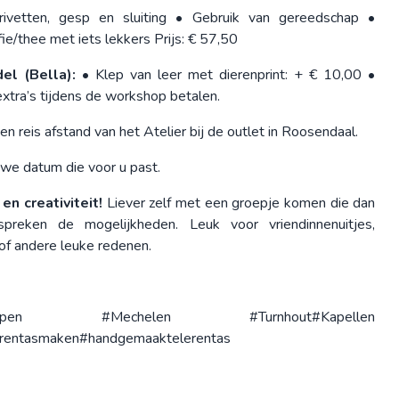
ivetten, gesp en sluiting • Gebruik van gereedschap •
ie/thee met iets lekkers Prijs: € 57,50
el (Bella):
• Klep van leer met dierenprint: + € 10,00 •
extra’s tijdens de workshop betalen.
n reis afstand van het Atelier bij de outlet in Roosendaal.
we datum die voor u past.
n creativiteit!
Liever zelf met een groepje komen die dan
reken de mogelijkheden. Leuk voor vriendinnenuitjes,
 of andere leuke redenen.
twerpen #Mechelen #Turnhout#Kapellen
erentasmaken#handgemaaktelerentas