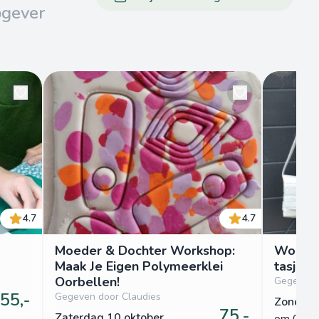
pgever
4.7
4.7
Moeder & Dochter Workshop:
Worksh
Maak Je Eigen Polymeerklei
tasje
Oorbellen!
Gegeven 
55,-
Gegeven door Claudies
Zondag 
75,-
Zaterdag 10 oktober