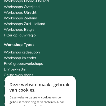
Workshops Noord-Holland
Workshops Overijssel
Workshops Utrecht
Workshops Zeeland
Workshops Zuid-Holland
Workshops België
Filter op jouw regio
Workshop Types
Workshop cadeaubon
Workshop kalender
Privé groepsworkshops
DIY pakketten
Online workshops
Workshops als teambuilding
Deze website maakt gebruik
Workshop Academy
van cookies.
Socials
Deze website gebruikt cookies om uw
gebruikerservaring te verbeteren. Door
Instagram