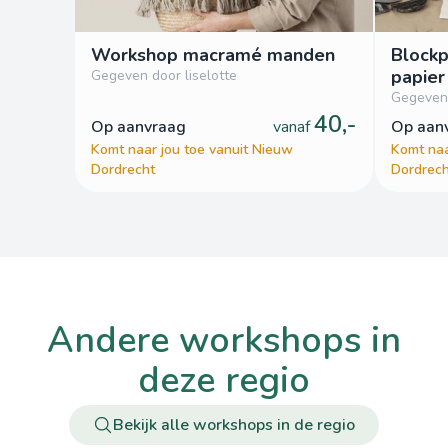
Workshop macramé manden
Blockp
papier
Gegeven door liselotte
Gegeven 
40,-
op aanvraag
vanaf
op aa
Komt naar jou toe vanuit Nieuw
Komt naa
Dordrecht
Dordrech
andere workshops in
deze regio
Bekijk alle workshops in de regio