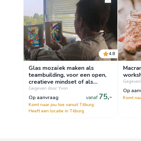
4.8
Glas mozaïek maken als
Macram
teambuilding, voor een open,
works
creatieve mindset of als
Gegeven
teamuitje.
Gegeven door Yvon
op aa
75,-
op aanvraag
vanaf
Komt naa
Komt naar jou toe vanuit Tilburg
Heeft een locatie in Tilburg