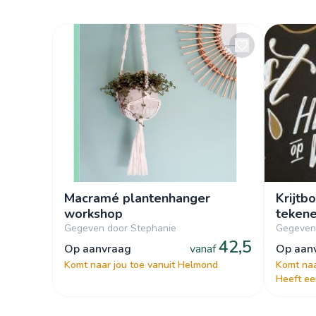
Macramé plantenhanger
Krijtb
workshop
teken
Gegeven door Stephanie
Gegeven
42,5
op aanvraag
vanaf
op aa
Komt naar jou toe vanuit Helmond
Komt naa
Heeft een