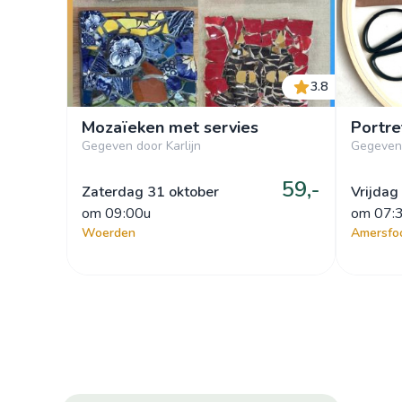
3.8
Mozaïeken met servies
Portr
Gegeven door Karlijn
Gegeven
59,-
Zaterdag 31 oktober
Vrijdag
om
 09:00u
om
 07:
Woerden
Amersfo