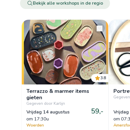
Bekijk alle workshops in de regio
3.8
Terrazzo & marmer items
Portr
gieten
Gegeven
Gegeven door Karlijn
59,-
Vrijdag 14 augustus
Vrijdag
om
 17:30u
om
 07:
Woerden
Amersfo