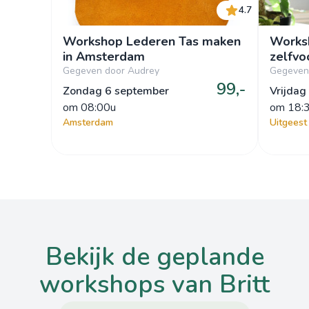
4.7
Workshop Lederen Tas maken
Worksh
in Amsterdam
zelfvo
Gegeven door Audrey
Gegeven 
99,-
Zondag 6 september
Vrijdag
om
 08:00u
om
 18:
Amsterdam
Uitgeest
bekijk de geplande
workshops van Britt