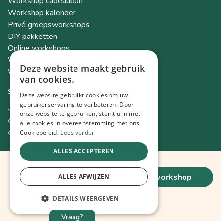
Workshop cadeaubon
Workshop kalender
Privé groepsworkshops
DIY pakketten
Online workshops
Workshops als teambuilding
Deze website maakt gebruik
Workshop Academy
van cookies.
Socials
Deze website gebruikt cookies om uw
gebruikerservaring te verbeteren. Door
Instagram
onze website te gebruiken, stemt u in met
Facebook
alle cookies in overeenstemming met ons
TikTok
Cookiebeleid.
Lees verder
ALLES ACCEPTEREN
49,-
© 2026 Spot Workshops
boek deze workshop
ALLES AFWIJZEN
€ / pers.
Lowta BV
BE0726603244
Stuivenbergbaan 83, 2800 Mechelen, BE
DETAILS WEERGEVEN
toon meer ↑
Terms & Conditions
|
Privacy & Cookiebeleid
Vraag?