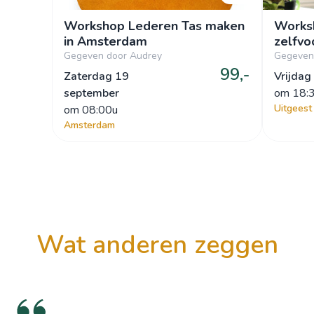
Workshop Lederen Tas maken
Worksh
in Amsterdam
zelfvo
Gegeven door Audrey
Gegeven 
99,-
Zaterdag 19
Vrijdag
september
om
 18:
Uitgeest
om
 08:00u
Amsterdam
wat anderen zeggen