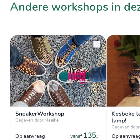
andere workshops in de
SneakerWorkshop
Kesbeke l
lamp!
Gegeven door Maaike
Gegeven door 
135,-
op aanvraag
vanaf
op aanvraa