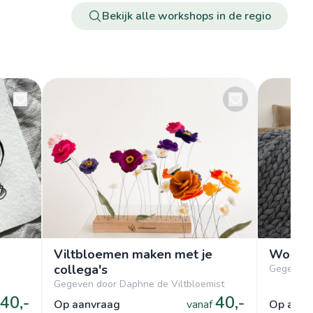
Bekijk alle workshops in de regio
Viltbloemen maken met je
Worksh
collega's
Gegeven d
Gegeven door Daphne de Viltbloemist
40,-
40,-
op aanvraag
vanaf
op aan