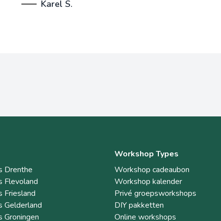
Karel S.
Workshop Types
 Drenthe
Workshop cadeaubon
 Flevoland
Workshop kalender
 Friesland
Privé groepsworkshops
 Gelderland
DIY pakketten
 Groningen
Online workshops