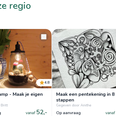
ze regio
4.8
amp - Maak je eigen
Maak een pentekening in 8
stappen
Britt
Gegeven door Anithe
52,-
g
vanaf
op aanvraag
vanaf