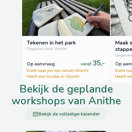
Tekenen in het park
Maak e
stapp
Gegeven door Anithe
Gegeven
35,-
op aanvraag
vanaf
op aa
Komt naar jou toe vanuit Utrecht
Komt naa
Heeft een locatie in Utrecht
Heeft me
bekijk de geplande
workshops van Anithe
Bekijk de volledige kalender