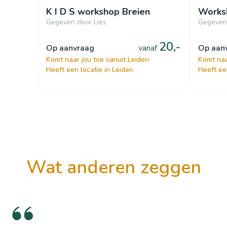
K I D S workshop Breien
Worksh
Gegeven door Lies
Gegeven
20,-
op aanvraag
vanaf
op aa
Komt naar jou toe vanuit Leiden
Komt naa
Heeft een locatie in Leiden
Heeft ee
wat anderen zeggen