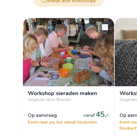
Bekijk alle workshops
Workshop sieraden maken
Worksh
Gegeven door Brenda
Gegeven 
45,-
op aanvraag
vanaf
op aa
Komt naar jou toe vanuit IJsselstein
Komt naa
Dordrech