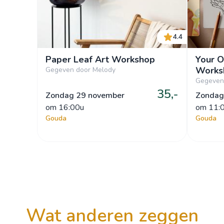
4.4
Paper Leaf Art Workshop
Your O
Works
Gegeven door Melody
Gegeven
35,-
Zondag 29 november
Zondag
om
 16:00u
om
 11:
Gouda
Gouda
wat anderen zeggen