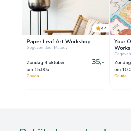
4.4
Paper Leaf Art Workshop
Your O
Works
Gegeven door Melody
Gegeven
35,-
Zondag 4 oktober
Zondag
om
 15:00u
om
 10:
Gouda
Gouda