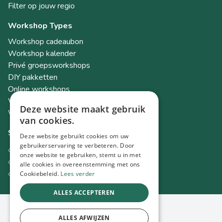
Filter op jouw regio
Workshop Types
Workshop cadeaubon
Workshop kalender
Privé groepsworkshops
DIY pakketten
Online workshops
Workshops als teambuilding
Deze website maakt gebruik
Workshop Academy
van cookies.
Socials
Deze website gebruikt cookies om uw
gebruikerservaring te verbeteren. Door
Instagram
onze website te gebruiken, stemt u in met
Facebook
alle cookies in overeenstemming met ons
TikTok
Cookiebeleid.
Lees verder
ALLES ACCEPTEREN
© 2026 Spot Workshops
ALLES AFWIJZEN
Lowta BV