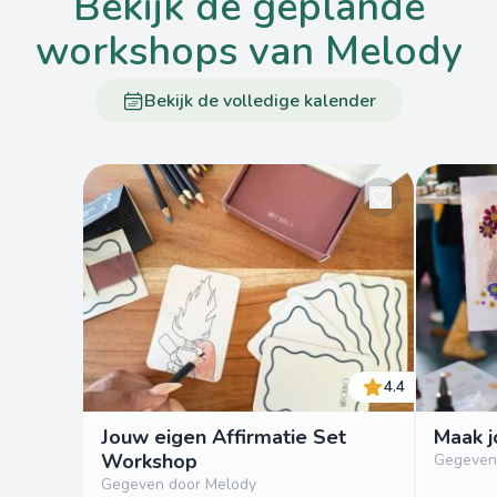
bekijk de geplande
workshops van Melody
Bekijk de volledige kalender
4.4
Jouw eigen Affirmatie Set
Maak 
Workshop
Gegeven
Gegeven door Melody