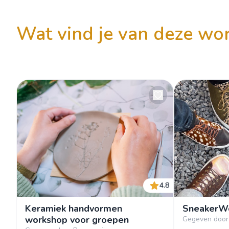
wat vind je van deze w
4.8
Keramiek handvormen
SneakerW
workshop voor groepen
Gegeven door