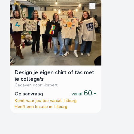
Design je eigen shirt of tas met
je collega's
Gegeven door Norbert
60,-
op aanvraag
vanaf
Komt naar jou toe vanuit Tilburg
Heeft een locatie in Tilburg