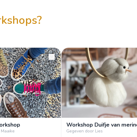
orkshops?
orkshop
Workshop Duifje van meri
 Maaike
Gegeven door Lies