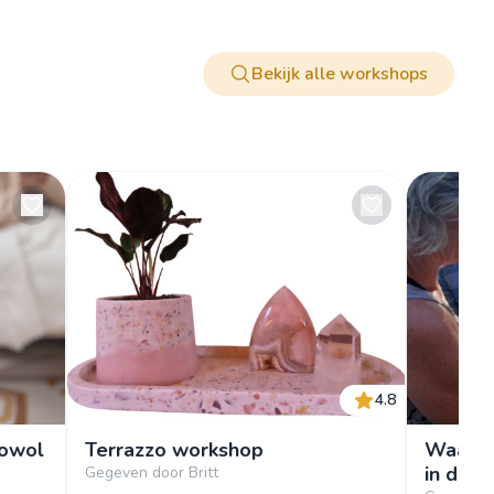
Bekijk alle workshops
4.8
nowol
Terrazzo workshop
Waanzi
in de s
Gegeven door Britt