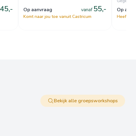
Gegeven 
45,-
55,-
op aanvraag
vanaf
op aan
Komt naar jou toe vanuit Castricum
Heeft een
Bekijk alle groepsworkshops