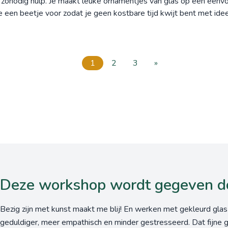
en zonodig hulp. Je maakt leuke ornamentjes van glas op een eenv
e een beetje voor zodat je geen kostbare tijd kwijt bent met id
1
2
3
»
Deze workshop wordt gegeven d
Bezig zijn met kunst maakt me blij! En werken met gekleurd glas
geduldiger, meer empathisch en minder gestresseerd. Dat fijne 