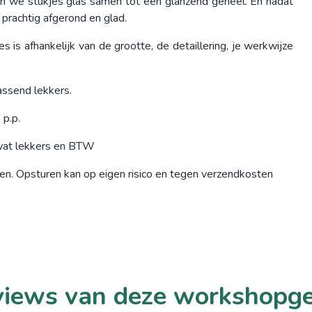
en we stukjes glas samen tot één glanzend geheel. En nadat
 prachtig afgerond en glad.
 is afhankelijk van de grootte, de detaillering, je werkwijze
passend lekkers.
 p.p.
s, wat lekkers en BTW
len. Opsturen kan op eigen risico en tegen verzendkosten
iews van deze workshopg