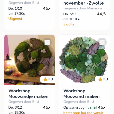
november -Zwolle
Gegeven door Britt
45,-
Gegeven door Marjanne
Do. 1/10
om
 17:30u
44,5
Do. 5/11
Uitgeest
om
 18:30u
Zwolle
4.8
4.8
Workshop
Workshop
Moswandje maken
Moswand maken
Gegeven door Britt
Gegeven door Britt
45,-
vanaf
45,-
Do. 3/12
op aanvraag
om
 18:30u
Komt naar jou toe vanuit