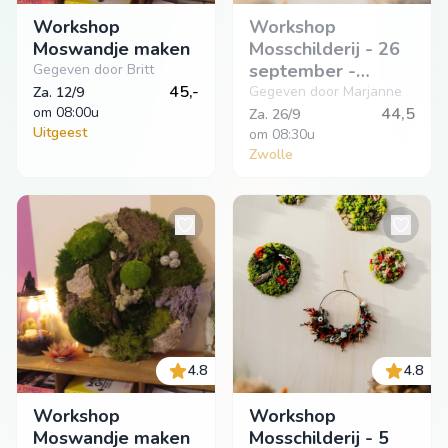
Workshop
Workshop
Moswandje maken
Mosschilderij - 26
september -
Gegeven door Britt
45,-
Zwolle
Gegeven door Marjanne
Za. 12/9
om
 08:00u
44,5
Za. 26/9
Uitgeest
om
 08:30u
Zwolle
4.8
4.8
Workshop
Workshop
Moswandje maken
Mosschilderij - 5