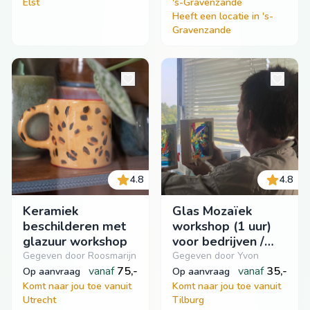
Elst
's-Gravenzande
Heeft een locatie in 's-
Gravenzande
4.8
4.8
Keramiek
Glas Mozaïek
beschilderen met
workshop (1 uur)
glazuur workshop
voor bedrijven /
events
Gegeven door Roosmarijn
Gegeven door Yvon
vanaf
75,-
vanaf
35,-
op aanvraag
op aanvraag
Komt naar jou toe vanuit
Komt naar jou toe vanuit
Utrecht
Tilburg