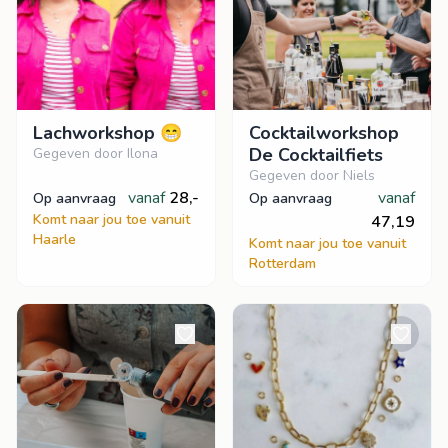
Lachworkshop 😁
Cocktailworkshop
De Cocktailfiets
Gegeven door Ilona
Gegeven door Niels
vanaf
28,-
vanaf
op aanvraag
op aanvraag
Komt naar jou toe vanuit
47,19
Haarle
Komt naar jou toe vanuit
Rotterdam