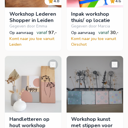
4.8
4.6
Workshop Lederen
Inpak workshop
Shopper in Leiden
thuis/ op locatie
Gegeven door Emma
Gegeven door Marcia
vanaf
97,-
vanaf
30,-
op aanvraag
op aanvraag
Komt naar jou toe vanuit
Komt naar jou toe vanuit
Leiden
Oirschot
Handletteren op
Workshop kunst
hout workshop
met stippen voor