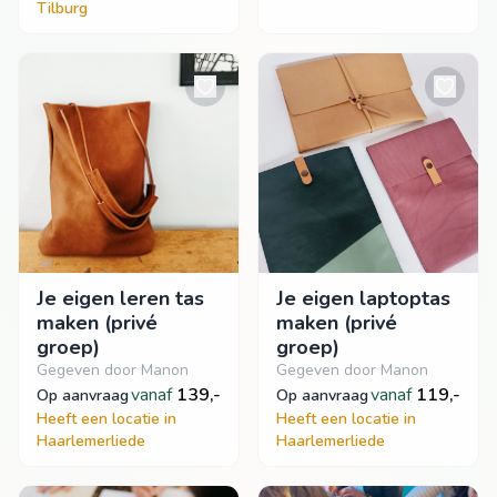
Tilburg
Je eigen leren tas
Je eigen laptoptas
maken (privé
maken (privé
groep)
groep)
Gegeven door Manon
Gegeven door Manon
vanaf
139,-
vanaf
119,-
op aanvraag
op aanvraag
Heeft een locatie in
Heeft een locatie in
Haarlemerliede
Haarlemerliede