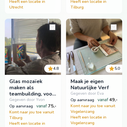
Heeft een locatie in
Heeft een locatie in
Utrecht
Tilburg
4.8
5.0
Glas mozaïek
Maak je eigen
maken als
Natuurlijke Verf
teambuilding, voor
Gegeven door Eva
een open,
vanaf
49,-
Gegeven door Yvon
op aanvraag
creatieve mindset
vanaf
75,-
Komt naar jou toe vanuit
op aanvraag
Vogelenzang
of als teamuitje.
Komt naar jou toe vanuit
Heeft een locatie in
Tilburg
Vogelenzang
Heeft een locatie in