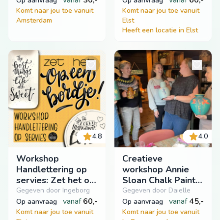
ademhaling
vanaf
30,-
vanaf
60,-
op aanvraag
op aanvraag
Komt naar jou toe vanuit
Komt naar jou toe vanuit
Amsterdam
Elst
Heeft een locatie in Elst
4.8
4.0
Workshop
Creatieve
Handlettering op
workshop Annie
servies: Zet het op
Sloan Chalk Paint
een bordje!
met je eigen
Gegeven door Ingeborg
Gegeven door Daielle
vanaf
60,-
groep(je)
vanaf
45,-
op aanvraag
op aanvraag
Komt naar jou toe vanuit
Komt naar jou toe vanuit