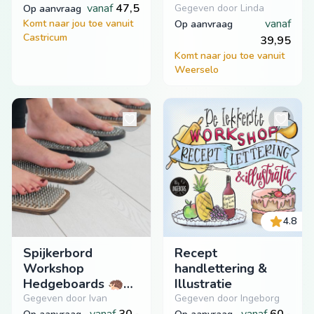
vanaf
47,5
Gegeven door Linda
op aanvraag
vanaf
Komt naar jou toe vanuit
op aanvraag
Castricum
39,95
Komt naar jou toe vanuit
Weerselo
4.8
Spijkerbord
Recept
Workshop
handlettering &
Hedgeboards 🦔
Illustratie
Veerkracht en
Gegeven door Ivan
Gegeven door Ingeborg