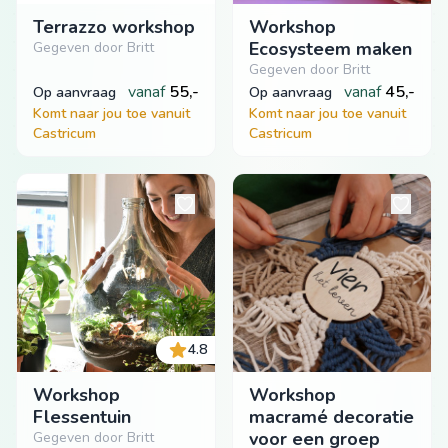
Terrazzo workshop
Workshop
Ecosysteem maken
Gegeven door Britt
Gegeven door Britt
vanaf
55,-
vanaf
45,-
op aanvraag
op aanvraag
Komt naar jou toe vanuit
Komt naar jou toe vanuit
Castricum
Castricum
4.8
Workshop
Workshop
Flessentuin
macramé decoratie
voor een groep
Gegeven door Britt