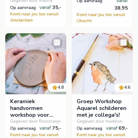
vanaf
Gegeven door Rianne
op aanvraag
vanaf
35,-
op aanvraag
38,95
Komt naar jou toe vanuit
Komt naar jou toe vanuit
Amsterdam
Utrecht
4.8
4.6
Keramiek
Groep Workshop
handvormen
Aquarel schilderen
workshop voor
met je collega's!
groepen
Gegeven door Roosmarijn
Gegeven door madelon
vanaf
75,-
vanaf
69,-
op aanvraag
op aanvraag
Komt naar jou toe vanuit
Komt naar jou toe vanuit