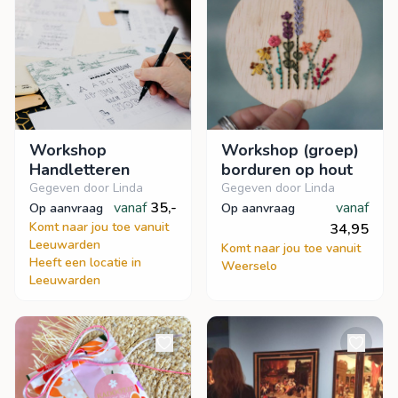
Workshop
Workshop (groep)
Handletteren
borduren op hout
Gegeven door Linda
Gegeven door Linda
vanaf
35,-
vanaf
op aanvraag
op aanvraag
Komt naar jou toe vanuit
34,95
Leeuwarden
Komt naar jou toe vanuit
Heeft een locatie in
Weerselo
Leeuwarden