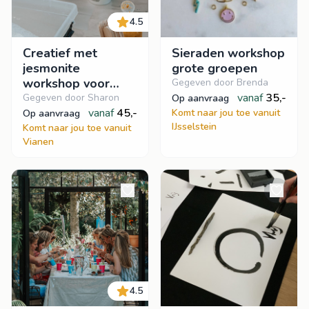
4.5
Creatief met
Sieraden workshop
jesmonite
grote groepen
workshop voor
Gegeven door Brenda
bedrijven
vanaf
35,-
Gegeven door Sharon
op aanvraag
vanaf
45,-
Komt naar jou toe vanuit
op aanvraag
IJsselstein
Komt naar jou toe vanuit
Vianen
4.5