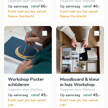
Gegeven door liselotte
Gegeven door liselotte
vanaf
60,-
vanaf
40,-
op aanvraag
op aanvraag
Komt naar jou toe vanuit
Komt naar jou toe vanuit
Nieuw Dordrecht
Nieuw Dordrecht
Workshop Poster
Moodboard & kleur
schilderen
in huis Workshop
Gegeven door Marloes
Gegeven door Marloes
vanaf
45,-
vanaf
45,-
op aanvraag
op aanvraag
Komt naar jou toe vanuit
Komt naar jou toe vanuit
Lith
Lith