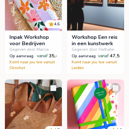
4.6
Inpak Workshop
Workshop Een reis
voor Bedrijven
in een kunstwerk
Gegeven door Marcia
Gegeven door Nathalie
vanaf
35,-
vanaf
47,5
op aanvraag
op aanvraag
Komt naar jou toe vanuit
Komt naar jou toe vanuit
Oirschot
Leiden