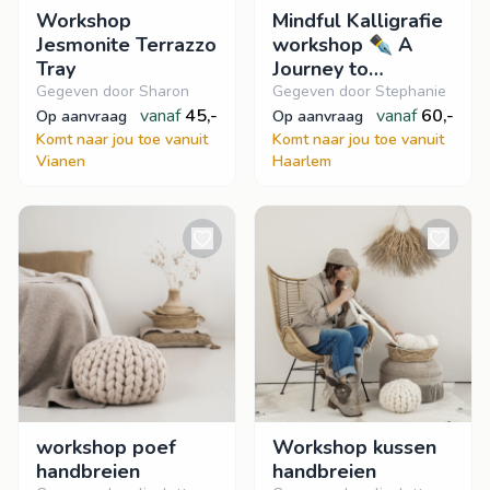
Workshop
Mindful Kalligrafie
Jesmonite Terrazzo
workshop ✒️ A
Tray
Journey to
Creativity and
Gegeven door Sharon
Gegeven door Stephanie
vanaf
45,-
Mindfulness
vanaf
60,-
op aanvraag
op aanvraag
Komt naar jou toe vanuit
Komt naar jou toe vanuit
Vianen
Haarlem
workshop poef
Workshop kussen
handbreien
handbreien