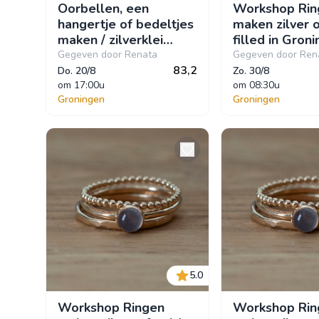
Oorbellen, een
Workshop Rin
hangertje of bedeltjes
maken zilver 
maken / zilverklei
filled in Gron
workshop in Groningen
Gegeven door Renata
Gegeven door Ren
83,2
Do. 20/8
Zo. 30/8
om
 17:00u
om
 08:30u
Groningen
Groningen
5.0
Workshop Ringen
Workshop Rin