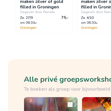
maken zilver of gold
maken zilver 
filled in Groningen
filled in Gron
Gegeven door Renata
Gegeven door Ren
75,-
Zo. 27/9
Zo. 4/10
om
 08:30u
om
 08:30u
Groningen
Groningen
Alle privé groepsworksh
Te boeken als groep voor bijvoorbeeld 