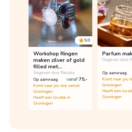
5.0
Workshop Ringen
Parfum ma
maken zilver of gold
Gegeven door 
filled met
edelstenen
Gegeven door Renata
op aanvraag
vanaf
75,-
Komt naar jou t
op aanvraag
Groningen
Komt naar jou toe vanuit
Heeft een locati
Groningen
Groningen
Heeft een locatie in
Groningen