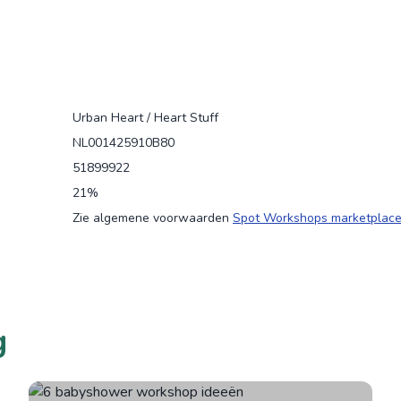
Urban Heart / Heart Stuff
NL001425910B80
51899922
21%
Zie algemene voorwaarden
Spot Workshops marketplac
g