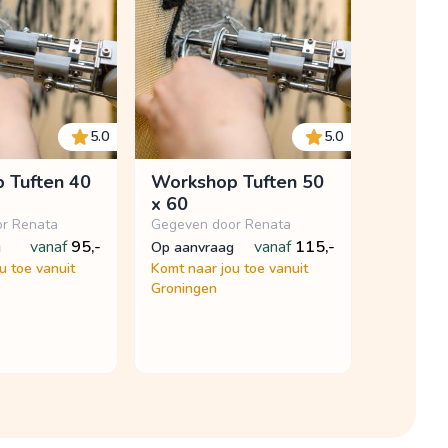
5.0
5.0
 Tuften 40
Workshop Tuften 50
x 60
r Renata
Gegeven door Renata
vanaf
95,-
vanaf
115,-
g
op aanvraag
u toe vanuit
Komt naar jou toe vanuit
Groningen