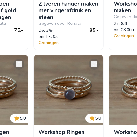
gen
Zilveren hanger maken
Worksho
of gold
met vingerafdruk en
maken
ingen
steen
Gegeven do
ata
Gegeven door Renata
Zo. 6/9
75,-
85,-
om
 08:00u
Do. 3/9
Groningen
om
 17:30u
Groningen
5.0
5.0
gen
Workshop Ringen
Worksho