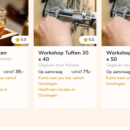
5.0
5.0
ken
Workshop Tuften 30
Workshop
x 40
x 50
Renata
Gegeven door Renata
Gegeven doo
vanaf
39,-
vanaf
75,-
op aanvraag
op aanvraa
oe vanuit
Komt naar jou toe vanuit
Komt naar jo
Groningen
Groningen
e in
Heeft een locatie in
Groningen