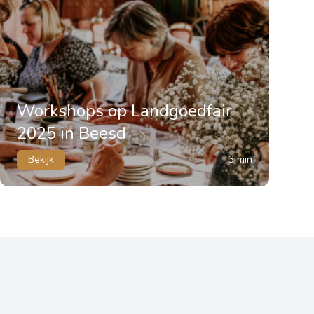
Workshops op Landgoedfair
2025 in Beesd
Bekijk
3 min