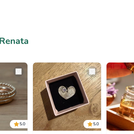
 Renata
5.0
5.0