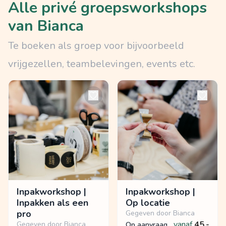
Alle privé groepsworkshops
van Bianca
Te boeken als groep voor bijvoorbeeld
vrijgezellen, teambelevingen, events etc.
Inpakworkshop |
Inpakworkshop |
Inpakken als een
Op locatie
pro
Gegeven door Bianca
vanaf
45,-
Gegeven door Bianca
op aanvraag