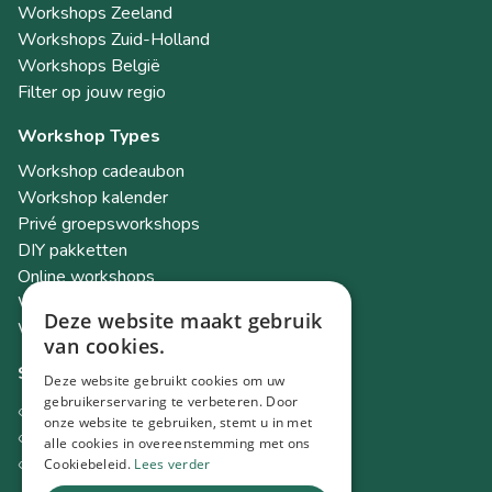
Workshops Zeeland
Workshops Zuid-Holland
Workshops België
Filter op jouw regio
Workshop Types
Workshop cadeaubon
Workshop kalender
Privé groepsworkshops
DIY pakketten
Online workshops
Workshops als teambuilding
Deze website maakt gebruik
Workshop Academy
van cookies.
Socials
Deze website gebruikt cookies om uw
gebruikerservaring te verbeteren. Door
Instagram
onze website te gebruiken, stemt u in met
Facebook
alle cookies in overeenstemming met ons
TikTok
Cookiebeleid.
Lees verder